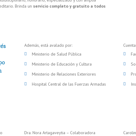
idisciplinario, honorario, especializado y con amplia
ditario. Brinda un
servicio completo y gratuito a todos
Además, está avalado por:
Cuenta 
rés
Ministerio de Salud Pública
Fa
upo
Ministerio de Educación y Cultura
So
n
Ministerio de Relaciones Exteriores
Pr
Hospital Central de las Fuerzas Armadas
In
io
Dra. Nora Artagaveytia – Colaboradora
Caroli