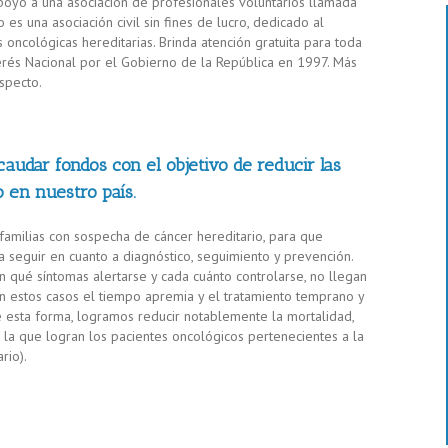
poyo a una asociación de profesionales voluntarios llamada
s una asociación civil sin fines de lucro, dedicado al
 oncológicas hereditarias. Brinda atención gratuita para toda
erés Nacional por el Gobierno de la República en 1997. Más
specto.
audar fondos con el objetivo de reducir las
 en nuestro país.
familias con sospecha de cáncer hereditario, para que
 seguir en cuanto a diagnóstico, seguimiento y prevención.
 qué síntomas alertarse y cada cuánto controlarse, no llegan
 estos casos el tiempo apremia y el tratamiento temprano y
 esta forma, logramos reducir notablemente la mortalidad,
la que logran los pacientes oncológicos pertenecientes a la
rio).