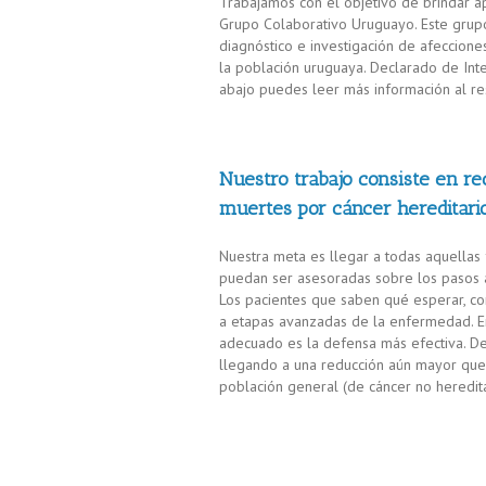
Trabajamos con el objetivo de brindar a
Grupo Colaborativo Uruguayo. Este grupo e
diagnóstico e investigación de afecciones
la población uruguaya. Declarado de Int
abajo puedes leer más información al re
Nuestro trabajo consiste en rec
muertes por cáncer hereditario
Nuestra meta es llegar a todas aquellas 
puedan ser asesoradas sobre los pasos a
Los pacientes que saben qué esperar, con
a etapas avanzadas de la enfermedad. En
adecuado es la defensa más efectiva. De
llegando a una reducción aún mayor que 
población general (de cáncer no heredita