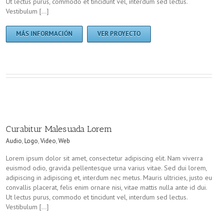
Ut lectus purus, commodo et tincidunt vel, interdum sed lectus.
Vestibulum […]
MÁS INFORMACIÓN
VER PROYECTO
Curabitur Malesuada Lorem
Audio
,
Logo
,
Video
,
Web
Lorem ipsum dolor sit amet, consectetur adipiscing elit. Nam viverra
euismod odio, gravida pellentesque urna varius vitae. Sed dui lorem,
adipiscing in adipiscing et, interdum nec metus. Mauris ultricies, justo eu
convallis placerat, felis enim ornare nisi, vitae mattis nulla ante id dui.
Ut lectus purus, commodo et tincidunt vel, interdum sed lectus.
Vestibulum […]