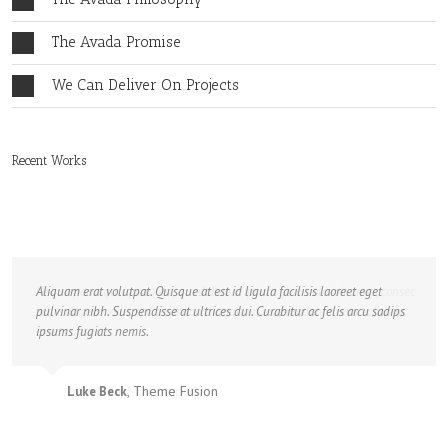
The Avada Promise
We Can Deliver On Projects
Recent Works
Neque porro quisquam est, qui dolorem ipsum quia dolor sit amet, consec
Aliquam erat volutpat. Quisque at est id ligula facilisis laoreet eget
tetur, adipisci velit, sed quia non numquam eius modi tempora voluptas
pulvinar nibh. Suspendisse at ultrices dui. Curabitur ac felis arcu sadips
amets unser.
ipsums fugiats nemis.
,
My Company
,
Theme Fusion
John Doe
Luke Beck