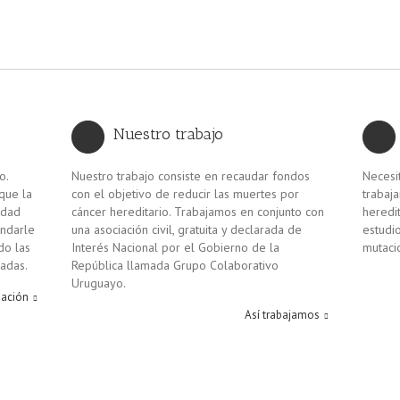
Nuestro trabajo
o.
Nuestro trabajo consiste en recaudar fondos
Necesi
que la
con el objetivo de reducir las muertes por
trabaj
idad
cáncer hereditario. Trabajamos en conjunto con
heredit
indarle
una asociación civil, gratuita y declarada de
estudi
do las
Interés Nacional por el Gobierno de la
mutacio
vadas.
República llamada Grupo Colaborativo
Uruguayo.
dación
Así trabajamos